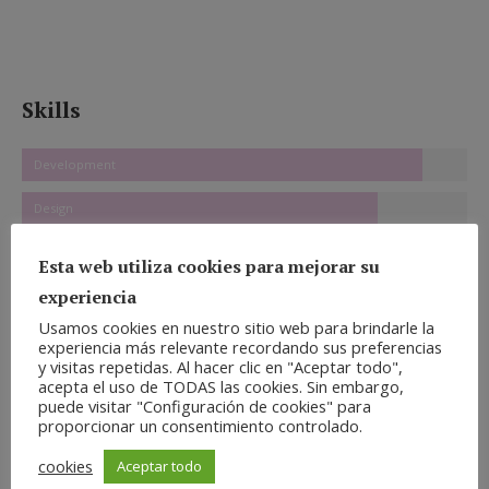
Skills
Development
Design
SMM & SEO
Esta web utiliza cookies para mejorar su
experiencia
Marketing
Usamos cookies en nuestro sitio web para brindarle la
Photography
experiencia más relevante recordando sus preferencias
y visitas repetidas. Al hacer clic en "Aceptar todo",
Communication
acepta el uso de TODAS las cookies. Sin embargo,
puede visitar "Configuración de cookies" para
proporcionar un consentimiento controlado.
cookies
Aceptar todo
Contact info