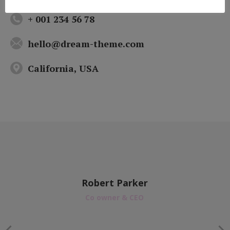
+ 001 234 56 78
hello@dream-theme.com
California, USA
Robert Parker
Co owner & CEO