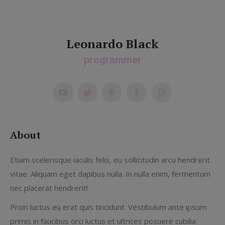
Leonardo Black
programmer
YouTube
Twitter
Pinterest
Facebook
Foursquare
About
Etiam scelerisque iaculis felis, eu sollicitudin arcu hendrerit
vitae. Aliquam eget dapibus nulla. In nulla enim, fermentum
nec placerat hendrerit!
Proin luctus eu erat quis tincidunt. Vestibulum ante ipsum
primis in faucibus orci luctus et ultrices posuere cubilia