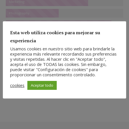
Marketing
Photography
Communication
Esta web utiliza cookies para mejorar su
experiencia
Contact info
Usamos cookies en nuestro sitio web para brindarle la
experiencia más relevante recordando sus preferencias
y visitas repetidas. Al hacer clic en "Aceptar todo",
acepta el uso de TODAS las cookies. Sin embargo,
+ 001 234 56 78
puede visitar "Configuración de cookies" para
proporcionar un consentimiento controlado.
hello@dream-theme.com
cookies
Aceptar todo
Dream-Theme