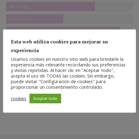
Marketing
Photography
Communication
Esta web utiliza cookies para mejorar su
experiencia
Contact info
Usamos cookies en nuestro sitio web para brindarle la
experiencia más relevante recordando sus preferencias
y visitas repetidas. Al hacer clic en "Aceptar todo",
+ 001 234 56 78
acepta el uso de TODAS las cookies. Sin embargo,
puede visitar "Configuración de cookies" para
proporcionar un consentimiento controlado.
hello@dream-theme.com
cookies
Aceptar todo
California, USA