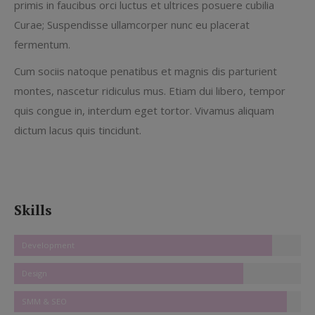
primis in faucibus orci luctus et ultrices posuere cubilia
Curae; Suspendisse ullamcorper nunc eu placerat
fermentum.
Cum sociis natoque penatibus et magnis dis parturient
montes, nascetur ridiculus mus. Etiam dui libero, tempor
quis congue in, interdum eget tortor. Vivamus aliquam
dictum lacus quis tincidunt.
Skills
Development
Design
SMM & SEO