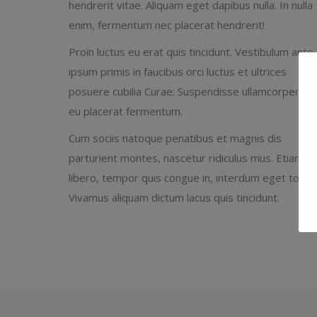
hendrerit vitae. Aliquam eget dapibus nulla. In nulla
enim, fermentum nec placerat hendrerit!
Proin luctus eu erat quis tincidunt. Vestibulum ante
ipsum primis in faucibus orci luctus et ultrices
posuere cubilia Curae; Suspendisse ullamcorper nu
eu placerat fermentum.
Cum sociis natoque penatibus et magnis dis
parturient montes, nascetur ridiculus mus. Etiam du
libero, tempor quis congue in, interdum eget tortor
Vivamus aliquam dictum lacus quis tincidunt.