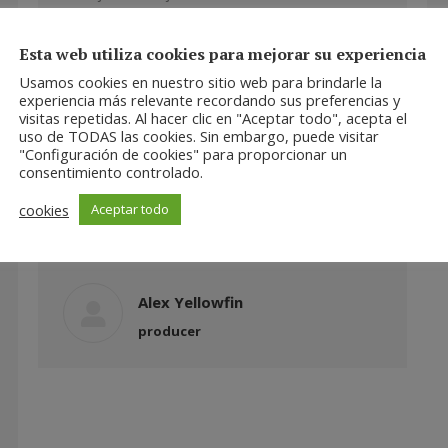
Tiffany Whitewolf
Esta web utiliza cookies para mejorar su experiencia
private attorney
Usamos cookies en nuestro sitio web para brindarle la
experiencia más relevante recordando sus preferencias y
visitas repetidas. Al hacer clic en "Aceptar todo", acepta el
uso de TODAS las cookies. Sin embargo, puede visitar
"Configuración de cookies" para proporcionar un
Wow! Glavrida aliquet miac felis quis rhoncus
consentimiento controlado.
venenatis. Praesent pellent for esque a arcu
cookies
Aceptar todo
ut eleifend. Nam ac velit quis ante dolor for
varius. Thanx!
Alex Yellowfin
producer