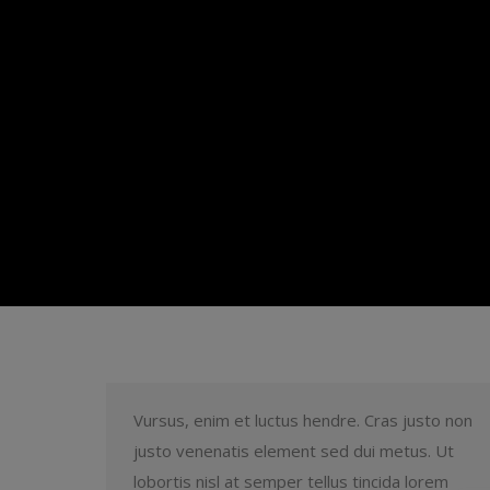
Vursus, enim et luctus hendre. Cras justo non
justo venenatis element sed dui metus. Ut
lobortis nisl at semper tellus tincida lorem