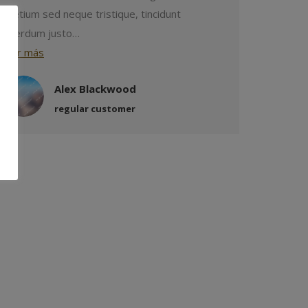
pretium sed neque tristique, tincidunt
interdum justo…
leer más
Alex Blackwood
regular customer
Teléfono