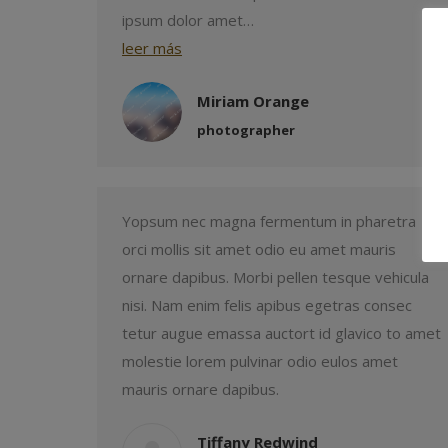
ipsum dolor amet…
leer más
Miriam Orange
photographer
Yopsum nec magna fermentum in pharetra
orci mollis sit amet odio eu amet mauris
ornare dapibus. Morbi pellen tesque vehicula
nisi. Nam enim felis apibus egetras consec
tetur augue emassa auctort id glavico to amet
molestie lorem pulvinar odio eulos amet
mauris ornare dapibus.
Tiffany Redwind