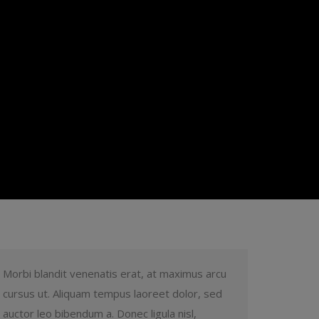
Morbi blandit venenatis erat, at maximus arcu
cursus ut. Aliquam tempus laoreet dolor, sed
auctor leo bibendum a. Donec ligula nisl,