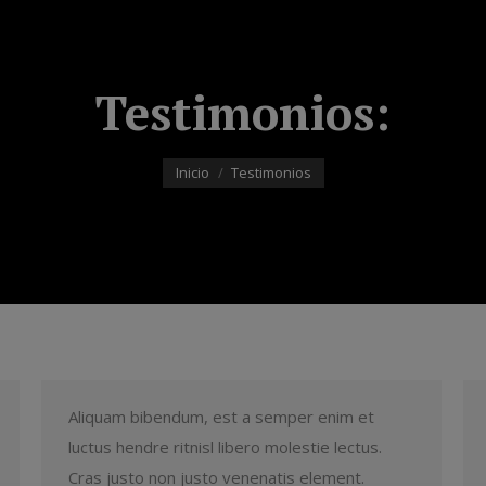
Testimonios:
Estás aquí:
Inicio
Testimonios
Aliquam bibendum, est a semper enim et
luctus hendre ritnisl libero molestie lectus.
Cras justo non justo venenatis element.